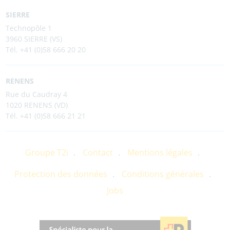
SIERRE
Technopôle 1
3960 SIERRE (VS)
Tél. +41 (0)58 666 20 20
RENENS
Rue du Caudray 4
1020 RENENS (VD)
Tél. +41 (0)58 666 21 21
Groupe T2i
Contact
Mentions légales
Protection des données
Conditions générales
Jobs