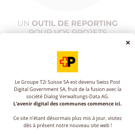
UN
OUTIL DE REPORTING
POUR VOS PROJETS
×
Chaque collaborateur saisi ses heures en les
affectant directement à des projets et tâches
que vous définissez préalablement. En un
clic, vous affichez la consommation des
heures réalisées par projet, le temps réalisé
Le Groupe T2i Suisse SA est devenu Swiss Post
par utilisateur ou sur chaque tâche. Vous
Digital Government SA, fruit de la fusion avec la
suivez efficacement les temps affectés pour
société Dialog Verwaltungs-Data AG.
une meilleure gestion de vos projets !
L’avenir digital des communes commence ici.
Ce site n’étant désormais plus mis à jour, visitez
dès à présent notre nouveau site web !
EVITEZ LA SAISIE MULTIPLE DE