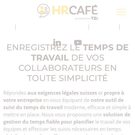
Groupe T2i, un spécialiste pour la transformation
numérique de la Poste Suisse
Inscription à la newsletter
FR
ENREGISTREZ LE
TEMPS DE
TRAVAIL
DE VOS
COLLABORATEURS EN
TOUTE SIMPLICITÉ
Répondez
aux exigences légales suisses
et
propre à
votre entreprise
en vous équipant de
notre outil de
suivi du temps de travail
moderne, efficace et simple à
mettre en place. Nous vous proposons une
solution de
gestion du temps fiable pour planifier
le travail de vos
équipes et effectuer les suivis nécessaires en temps