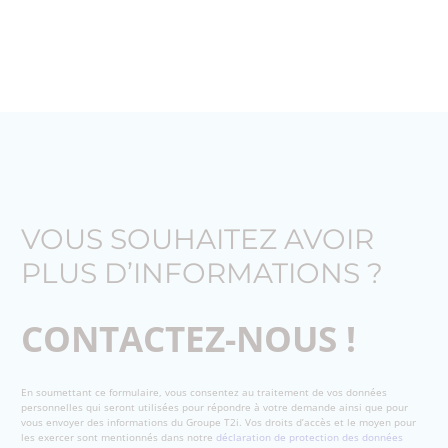
VOUS SOUHAITEZ AVOIR
PLUS D’INFORMATIONS ?
CONTACTEZ-NOUS !
En soumettant ce formulaire, vous consentez au traitement de vos données
personnelles qui seront utilisées pour répondre à votre demande ainsi que pour
vous envoyer des informations du Groupe T2i. Vos droits d’accès et le moyen pour
les exercer sont mentionnés dans notre
déclaration de protection des données