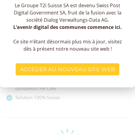
Le Groupe T2i Suisse SA est devenu Swiss Post
Digital Government SA, fruit de la fusion avec la
société Dialog Verwaltungs-Data AG.
L’avenir digital des communes commence ici.
LES AVANTAGES DE HR CAFÉ SALAIRES
Ce site n’étant désormais plus mis à jour, visitez
dès à présent notre nouveau site web !
Centralisation de vos données RH et documents de
paie
Paie rapide et juste grâce à l'assistance intelligente
ACCÉDER AU NOUVEAU SITE WEB
Haute capacité d'adaptation
Interface moderne et fluide validée par les
utilisateurs HR Café
Solution 100% Suisse