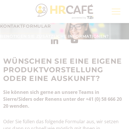
Groupe T2i, ein Digitalisierungsspezialist von der
Schweizerischen Post
KONTAKTFORMULAR
Anmeldung zum Newsletter
DE
BENÖTIGEN SIE ZUSÄTZLICHE INFORMATIONEN?
WÜNSCHEN SIE EINE EIGENE
PRODUKTVORSTELLUNG
ODER EINE AUSKUNFT?
Sie können sich gerne an unsere Teams in
Sierre/Siders oder Renens unter der +41 (0) 58 666 20
20 wenden.
Oder Sie füllen das folgende Formular aus, wir setzen
uns dann so schnell wie möglich mit Ihnen in