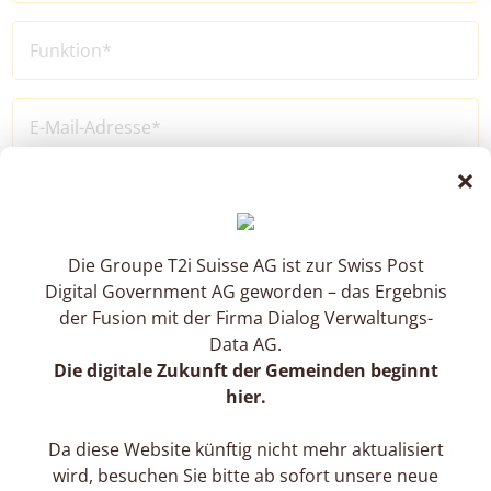
×
Ich interessiere mich für:
Modul Löhne
Modul Mitarbeitervorgänge
Modul Urlaub und Abwesenheiten
Die Groupe T2i Suisse AG ist zur Swiss Post
Modul Spesenabrechnungen
Digital Government AG geworden – das Ergebnis
Modul Arbeitszeit und Aktivität
der Fusion mit der Firma Dialog Verwaltungs-
Modul Bewertungen und Ziele
Outsourcing
Data AG.
Die digitale Zukunft der Gemeinden beginnt
hier.
Da diese Website künftig nicht mehr aktualisiert
wird, besuchen Sie bitte ab sofort unsere neue
Wenn Sie dieses Formular absenden, stimmen Sie der Verarbeitung Ihrer
personenbezogenen Daten zu, die für die Beantwortung Ihrer Anfrage sowie für die