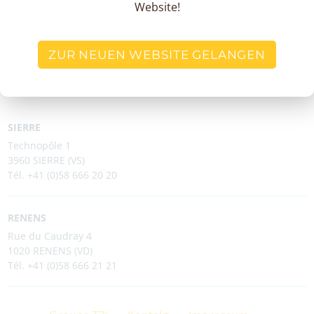
Website!
Zusendung von Informationen durch Groupe T2i genutzt werden. Ihre Zugangsrechte
und die Wege, auf denen Sie sie ausüben können, entnehmen Sie bitte unserer
Datenschutzerklärung.
ZUR NEUEN WEBSITE GELANGEN
SIERRE
Technopôle 1
3960 SIERRE (VS)
Tél. +41 (0)58 666 20 20
RENENS
Rue du Caudray 4
1020 RENENS (VD)
Tél. +41 (0)58 666 21 21