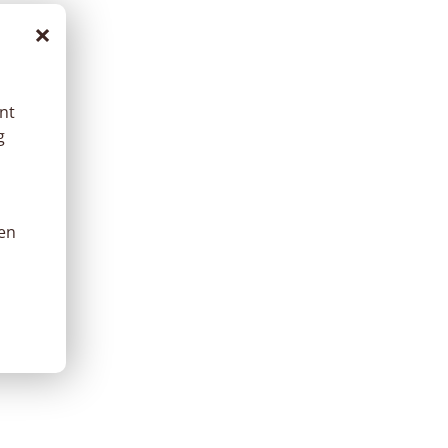
×
nt
g
hen