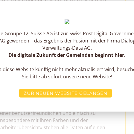
ellschaft Carglass® sehr lobend
achlich kompetenter Beratung sehr gut
d, HR Specialist bei Carglass®, besonders zu
ie Groupe T2i Suisse AG ist zur Swiss Post Digital Governme
en durch und durch. Von der Angebotsberatung
AG geworden – das Ergebnis der Fusion mit der Firma Dialo
rtige Unterstützung und individuelle,
Verwaltungs-Data AG.
rschied ausgemacht! »
Die digitale Zukunft der Gemeinden beginnt hier.
sche und intuitive
 diese Website künftig nicht mehr aktualisiert wird, besuc
Sie bitte ab sofort unsere neue Website!
rde, war die Trainingszeit für den Einsatz der
ZUR NEUEN WEBSITE GELANGEN
fen begeistert:
cherungsbeiträge meiner Mitarbeitenden einfach
einer benutzerfreundlichen und einfach zu
insbesondere mit ihren Farben und der
itarbeiterübersicht» stehen alle Daten auf einen