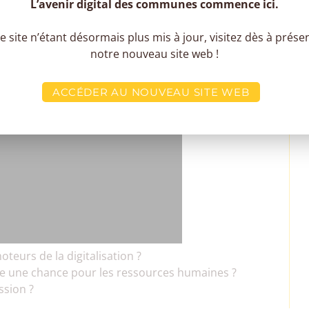
L’avenir digital des communes commence ici.
e site n’étant désormais plus mis à jour, visitez dès à prése
notre nouveau site web !
ACCÉDER AU NOUVEAU SITE WEB
teurs de la digitalisation ?
elle une chance pour les ressources humaines ?
ssion ?