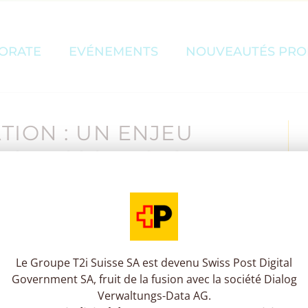
ORATE
EVÉNEMENTS
NOUVEAUTÉS PRO
ATION : UN ENJEU
ES RESSOURCES
Le Groupe T2i Suisse SA est devenu Swiss Post Digital
ent de la digitalisation des services des
Government SA, fruit de la fusion avec la société Dialog
Verwaltungs-Data AG.