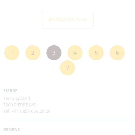
EN SAVOIR PLUS
1
2
3
4
5
6
7
SIERRE
Technopôle 1
3960 SIERRE (VS)
Tél. +41 (0)58 666 20 20
RENENS