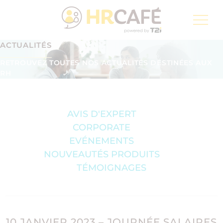
Groupe T2i, un spécialiste pour la transformation
numérique de la Poste Suisse
ACTUALITÉS
Inscription à la newsletter
FR
RETROUVEZ TOUTES NOS ACTUALITÉS DESTINÉES AUX
RH
AVIS D'EXPERT
CORPORATE
EVÉNEMENTS
NOUVEAUTÉS PRODUITS
TÉMOIGNAGES
10 JANVIER 2023 – JOURNÉE SALAIRES