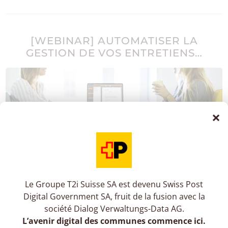
[WEBINAR] AUTOMATISER LA
GESTION DE VOS ENTRETIENS…
×
Vous terminez péniblement votre campagne
d’entretiens de fin d’année? Vous avez décalé votre
campagne d’entretiens au printemps ? Vous avez
supprimé les entretiens annuels et...
Le Groupe T2i Suisse SA est devenu Swiss Post
Digital Government SA, fruit de la fusion avec la
société Dialog Verwaltungs-Data AG.
EN SAVOIR PLUS
L’avenir digital des communes commence ici.