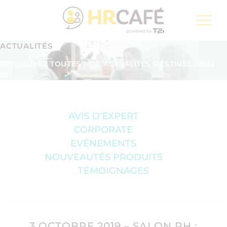
Groupe T2i, un spécialiste pour la transformation
numérique de la Poste Suisse
ACTUALITÉS
Inscription à la newsletter
FR
RETROUVEZ TOUTES NOS ACTUALITÉS DESTINÉES AUX
RH
AVIS D'EXPERT
CORPORATE
EVÉNEMENTS
NOUVEAUTÉS PRODUITS
TÉMOIGNAGES
3 OCTOBRE 2019 – SALON RH :