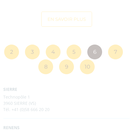
EN SAVOIR PLUS
2
3
4
5
6
7
8
9
10
SIERRE
Technopôle 1
3960 SIERRE (VS)
Tél. +41 (0)58 666 20 20
RENENS