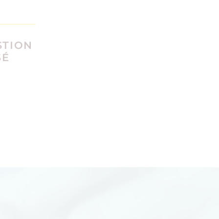
STION
SÉ