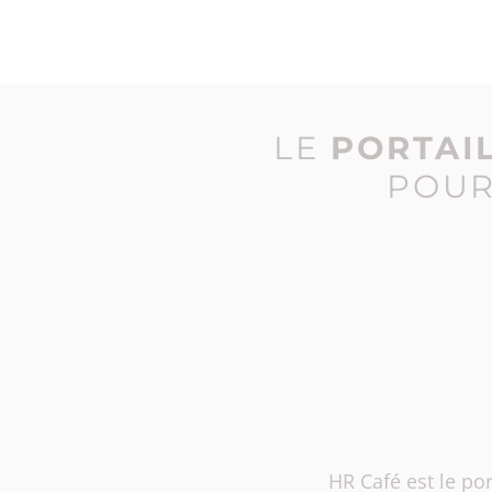
LE
PORTAI
POU
HR Café est le po